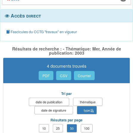
Accès direct
Fascicules du CCTG "travaux" en vigueur
Résultats de recherche : - Thématique: Mer, Année de
publication: 2003
4 documents trouvés
PDF
CSV
Courriel
Tri par
date de publication
thématique
date de signature
type
Résultats par page
10
25
50
100