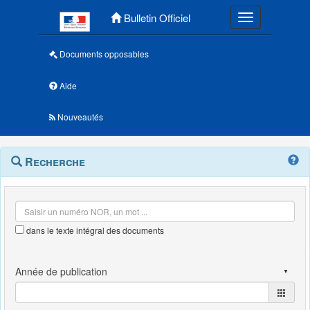
Menu principal
Bulletin Officiel
Toggle navigatio
Documents opposables
Aide
Nouveautés
Navigation
Menu
Recherche
contextuel
et
outils
annexes
dans le texte intégral des documents