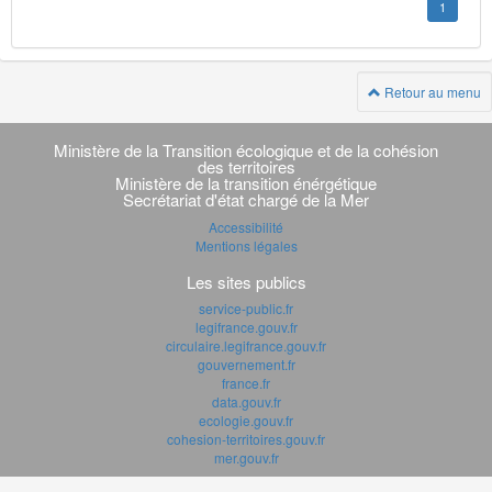
1
Retour au menu
Navigation
transverse
Ministère de la Transition écologique et de la cohésion
des territoires
Ministère de la transition énérgétique
Secrétariat d'état chargé de la Mer
Accessibilité
Mentions légales
Les sites publics
service-public.fr
legifrance.gouv.fr
circulaire.legifrance.gouv.fr
gouvernement.fr
france.fr
data.gouv.fr
ecologie.gouv.fr
cohesion-territoires.gouv.fr
mer.gouv.fr