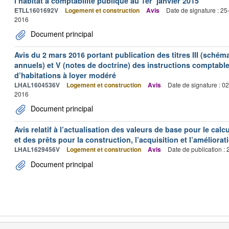
l’habitat à comptabilité publique au 1er janvier 2015
ETLL1601692V
Logement et construction
Avis
Date de signature : 2
2016
Document principal
Avis du 2 mars 2016 portant publication des titres III (schém
annuels) et V (notes de doctrine) des instructions comptab
d’habitations à loyer modéré
LHAL1604536V
Logement et construction
Avis
Date de signature : 0
2016
Document principal
Avis relatif à l’actualisation des valeurs de base pour le calc
et des prêts pour la construction, l’acquisition et l’améliora
LHAL1629456V
Logement et construction
Avis
Date de publication :
Document principal