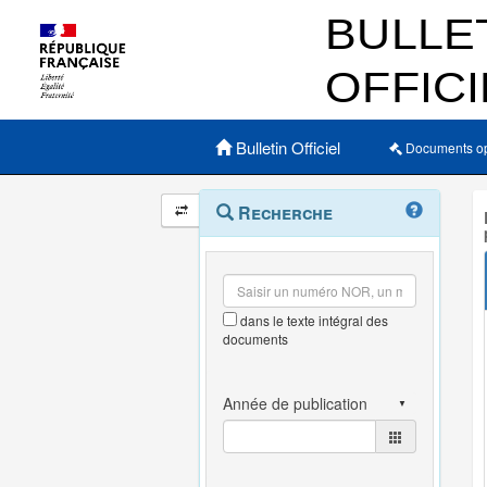
Menu principal
Bulletin Officiel
Documents o
Navigation
Menu
Recherche
contextuel
et
outils
annexes
dans le texte intégral des
documents