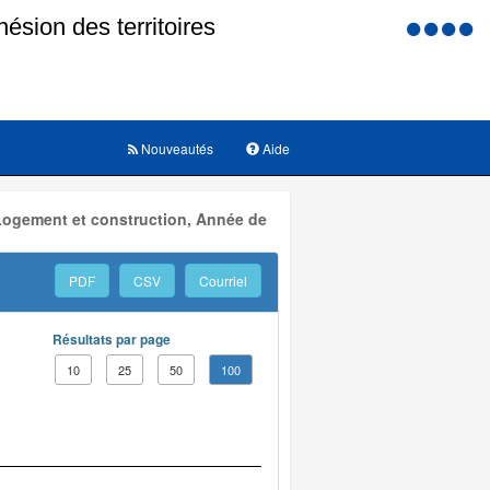
Menu
d'accessi
Nouveautés
Aide
 Logement et construction, Année de
PDF
CSV
Courriel
Résultats par page
10
25
50
100