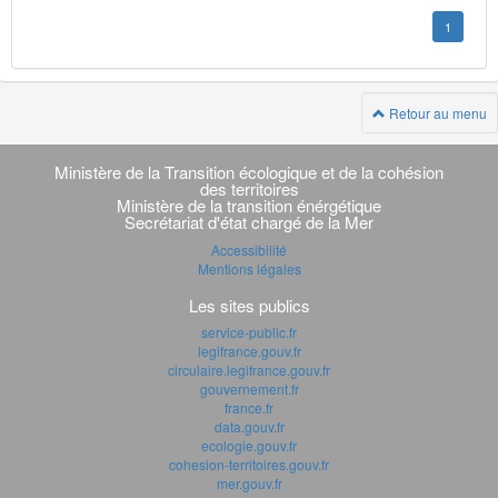
1
Retour au menu
Navigation
transverse
Ministère de la Transition écologique et de la cohésion
des territoires
Ministère de la transition énérgétique
Secrétariat d'état chargé de la Mer
Accessibilité
Mentions légales
Les sites publics
service-public.fr
legifrance.gouv.fr
circulaire.legifrance.gouv.fr
gouvernement.fr
france.fr
data.gouv.fr
ecologie.gouv.fr
cohesion-territoires.gouv.fr
mer.gouv.fr