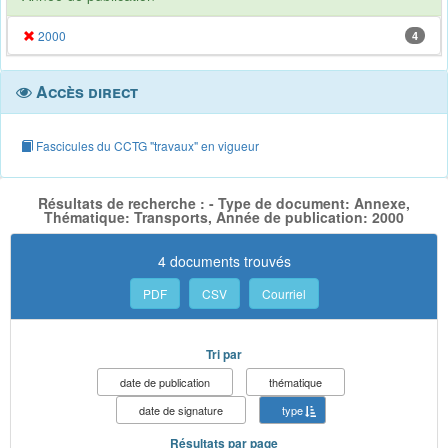
2000
4
Accès direct
Fascicules du CCTG "travaux" en vigueur
Résultats de recherche : - Type de document: Annexe,
Thématique: Transports, Année de publication: 2000
4 documents trouvés
PDF
CSV
Courriel
Tri par
date de publication
thématique
date de signature
type
Résultats par page