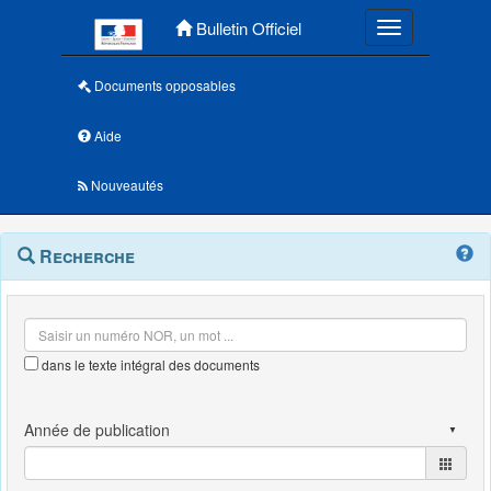
Menu principal
Bulletin Officiel
Toggle navigatio
Documents opposables
Aide
Nouveautés
Navigation
Menu
Recherche
contextuel
et
outils
annexes
dans le texte intégral des documents