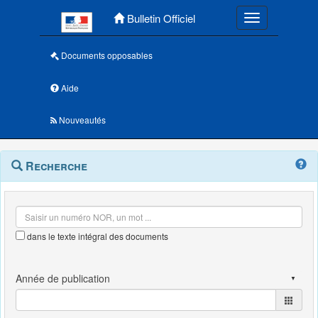
Menu principal
Bulletin Officiel
Toggle navigatio
Documents opposables
Aide
Nouveautés
Navigation
Menu
Recherche
contextuel
et
outils
annexes
dans le texte intégral des documents