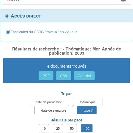
Accès direct
Fascicules du CCTG "travaux" en vigueur
Résultats de recherche : - Thématique: Mer, Année de
publication: 2003
4 documents trouvés
PDF
CSV
Courriel
Tri par
date de publication
thématique
date de signature
type
Résultats par page
10
25
50
100