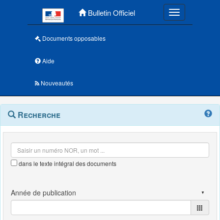
Menu principal
Bulletin Officiel
Toggle navigatio
Documents opposables
Aide
Nouveautés
Navigation
Menu
Recherche
contextuel
et
outils
annexes
dans le texte intégral des documents