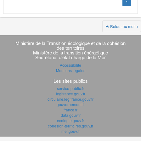
1
Retour au menu
Navigation
transverse
Ministère de la Transition écologique et de la cohésion
des territoires
Ministère de la transition énérgétique
Secrétariat d'état chargé de la Mer
Accessibilité
Mentions légales
Les sites publics
service-public.fr
legifrance.gouv.fr
circulaire.legifrance.gouv.fr
gouvernement.fr
france.fr
data.gouv.fr
ecologie.gouv.fr
cohesion-territoires.gouv.fr
mer.gouv.fr