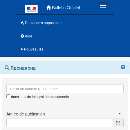
Menu principal
Bulletin Officiel
Toggle navigatio
Documents opposables
Aide
Nouveautés
Navigation
Menu
Recherche
contextuel
et
outils
annexes
dans le texte intégral des documents