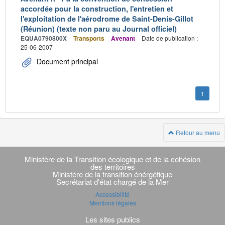
accordée pour la construction, l'entretien et
l'exploitation de l'aérodrome de Saint-Denis-Gillot
(Réunion) (texte non paru au Journal officiel)
EQUA0790800X
Transports
Avenant
Date de publication :
25-06-2007
Document principal
1
Retour au menu
Navigation
transverse
Ministère de la Transition écologique et de la cohésion
des territoires
Ministère de la transition énérgétique
Secrétariat d'état chargé de la Mer
Accessibilité
Mentions légales
Les sites publics