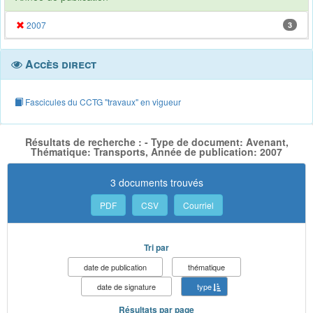
2007
3
Accès direct
Fascicules du CCTG "travaux" en vigueur
Résultats de recherche : - Type de document: Avenant,
Thématique: Transports, Année de publication: 2007
3 documents trouvés
PDF
CSV
Courriel
Tri par
date de publication
thématique
date de signature
type
Résultats par page