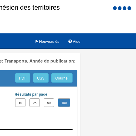
Menu
d'accessi
Nouveautés
Aide
: Transports, Année de publication:
PDF
CSV
Courriel
Résultats par page
10
25
50
100