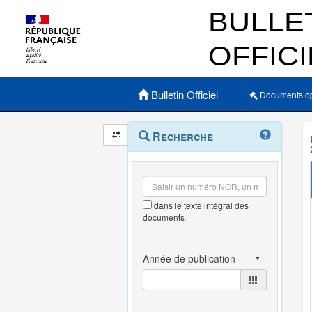
Menu principal
Bulletin Officiel
Documents o
Navigation
Menu
Recherche
contextuel
et
outils
annexes
dans le texte intégral des
documents