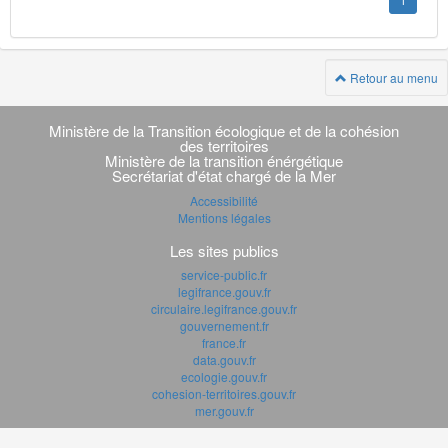
1
Retour au menu
Navigation
transverse
Ministère de la Transition écologique et de la cohésion
des territoires
Ministère de la transition énérgétique
Secrétariat d'état chargé de la Mer
Accessibilité
Mentions légales
Les sites publics
service-public.fr
legifrance.gouv.fr
circulaire.legifrance.gouv.fr
gouvernement.fr
france.fr
data.gouv.fr
ecologie.gouv.fr
cohesion-territoires.gouv.fr
mer.gouv.fr