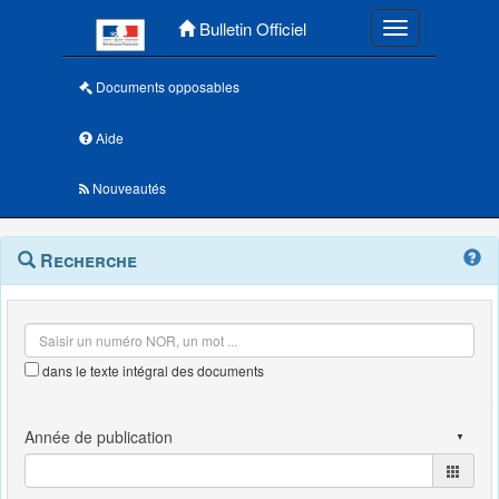
Menu principal
Bulletin Officiel
Toggle navigatio
Documents opposables
Aide
Nouveautés
Navigation
Menu
Recherche
contextuel
et
outils
annexes
dans le texte intégral des documents