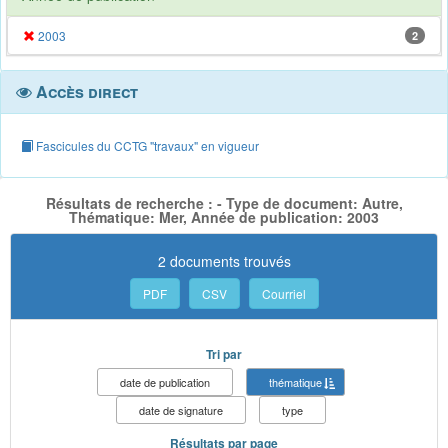
2003
2
Accès direct
Fascicules du CCTG "travaux" en vigueur
Résultats de recherche : - Type de document: Autre,
Thématique: Mer, Année de publication: 2003
2 documents trouvés
PDF
CSV
Courriel
Tri par
date de publication
thématique
date de signature
type
Résultats par page