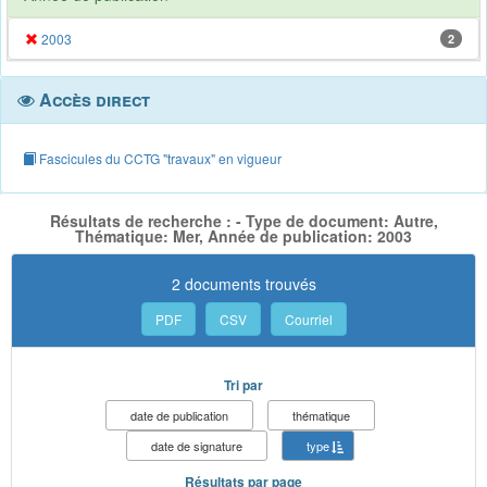
2003
2
Accès direct
Fascicules du CCTG "travaux" en vigueur
Résultats de recherche : - Type de document: Autre,
Thématique: Mer, Année de publication: 2003
2 documents trouvés
PDF
CSV
Courriel
Tri par
date de publication
thématique
date de signature
type
Résultats par page