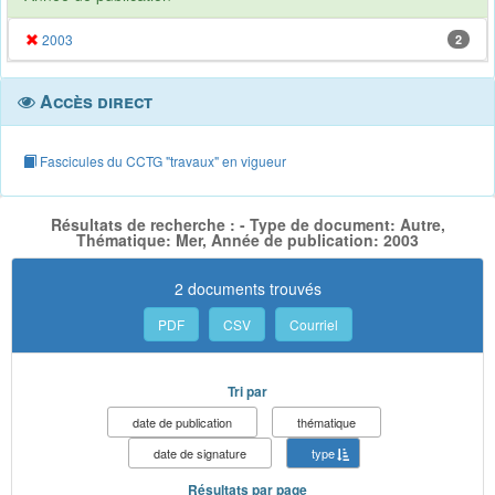
2003
2
Accès direct
Fascicules du CCTG "travaux" en vigueur
Résultats de recherche : - Type de document: Autre,
Thématique: Mer, Année de publication: 2003
2 documents trouvés
PDF
CSV
Courriel
Tri par
date de publication
thématique
date de signature
type
Résultats par page