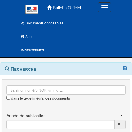
Menu principal
Bulletin Officiel
Toggle navigatio
Documents opposables
Aide
Nouveautés
Navigation
Menu
Recherche
contextuel
et
outils
annexes
dans le texte intégral des documents