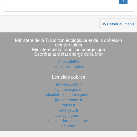
1
Retour au menu
Navigation
transverse
Ministère de la Transition écologique et de la cohésion
des territoires
Ministère de la transition énérgétique
Secrétariat d'état chargé de la Mer
Accessibilité
Mentions légales
Les sites publics
service-public.fr
legifrance.gouv.fr
circulaire.legifrance.gouv.fr
gouvernement.fr
france.fr
data.gouv.fr
ecologie.gouv.fr
cohesion-territoires.gouv.fr
mer.gouv.fr