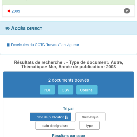
2003
2
Accès direct
Fascicules du CCTG "travaux" en vigueur
Résultats de recherche : - Type de document: Autre,
Thématique: Mer, Année de publication: 2003
2 documents trouvés
PDF
CSV
Courriel
Tri par
date de publication
thématique
date de signature
type
Résultats par page