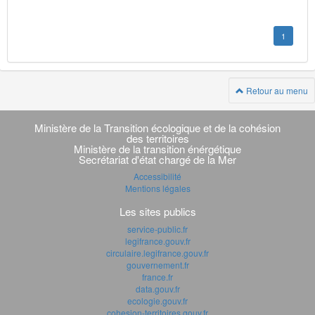
1
Retour au menu
Navigation
transverse
Ministère de la Transition écologique et de la cohésion
des territoires
Ministère de la transition énérgétique
Secrétariat d'état chargé de la Mer
Accessibilité
Mentions légales
Les sites publics
service-public.fr
legifrance.gouv.fr
circulaire.legifrance.gouv.fr
gouvernement.fr
france.fr
data.gouv.fr
ecologie.gouv.fr
cohesion-territoires.gouv.fr