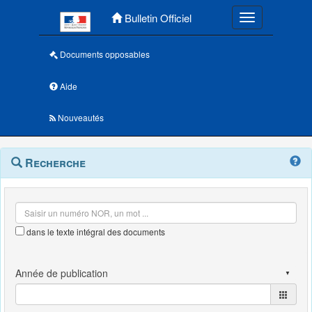
Menu principal
Bulletin Officiel
Toggle navigatio
Documents opposables
Aide
Nouveautés
Navigation
Menu
Recherche
contextuel
et
outils
annexes
dans le texte intégral des documents