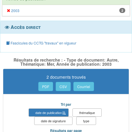
2003
2
Accès direct
Fascicules du CCTG "travaux" en vigueur
Résultats de recherche : - Type de document: Autre,
Thématique: Mer, Année de publication: 2003
2 documents trouvés
PDF
CSV
Courriel
Tri par
date de publication
thématique
date de signature
type
Résultats par page