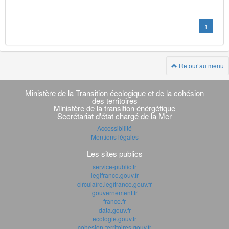
1
Retour au menu
Navigation
transverse
Ministère de la Transition écologique et de la cohésion
des territoires
Ministère de la transition énérgétique
Secrétariat d'état chargé de la Mer
Accessibilité
Mentions légales
Les sites publics
service-public.fr
legifrance.gouv.fr
circulaire.legifrance.gouv.fr
gouvernement.fr
france.fr
data.gouv.fr
ecologie.gouv.fr
cohesion-territoires.gouv.fr