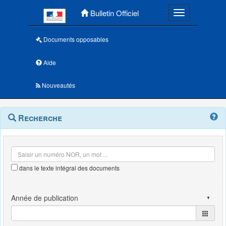
Menu principal
Bulletin Officiel
Toggle navigatio
Documents opposables
Aide
Nouveautés
Navigation
Menu
Recherche
contextuel
et
outils
annexes
dans le texte intégral des documents