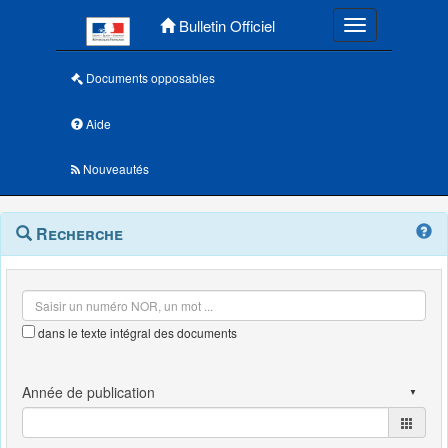
Menu principal
Bulletin Officiel
Toggle navigatio
Documents opposables
Aide
Nouveautés
Navigation
Menu
Recherche
contextuel
et
outils
annexes
dans le texte intégral des documents