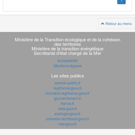
1
Retour au menu
Navigation
transverse
Ministère de la Transition écologique et de la cohésion
des territoires
Ministère de la transition énérgétique
Secrétariat d'état chargé de la Mer
Accessibilité
Mentions légales
Les sites publics
service-public.fr
legifrance.gouv.fr
circulaire.legifrance.gouv.fr
gouvernement.fr
france.fr
data.gouv.fr
ecologie.gouv.fr
cohesion-territoires.gouv.fr
mer.gouv.fr