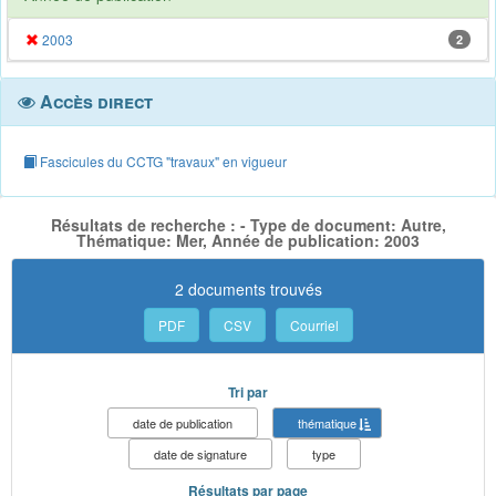
2003
2
Accès direct
Fascicules du CCTG "travaux" en vigueur
Résultats de recherche : - Type de document: Autre,
Thématique: Mer, Année de publication: 2003
2 documents trouvés
PDF
CSV
Courriel
Tri par
date de publication
thématique
date de signature
type
Résultats par page