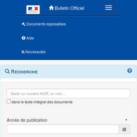
Menu principal
Bulletin Officiel
Toggle navigatio
Documents opposables
Aide
Nouveautés
Navigation
Menu
Recherche
contextuel
et
outils
annexes
dans le texte intégral des documents