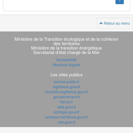
1
Retour au menu
Navigation
transverse
Ministère de la Transition écologique et de la cohésion
des territoires
Ministère de la transition énérgétique
Secrétariat d'état chargé de la Mer
Accessibilité
Mentions légales
Les sites publics
service-public.fr
legifrance.gouv.fr
circulaire.legifrance.gouv.fr
gouvernement.fr
france.fr
data.gouv.fr
ecologie.gouv.fr
cohesion-territoires.gouv.fr
mer.gouv.fr