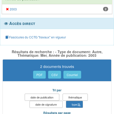
2003
2
Accès direct
Fascicules du CCTG "travaux" en vigueur
Résultats de recherche : - Type de document: Autre,
Thématique: Mer, Année de publication: 2003
2 documents trouvés
PDF
CSV
Courriel
Tri par
date de publication
thématique
date de signature
type
Résultats par page