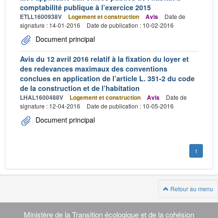
comptabilité publique à l’exercice 2015
ETLL1600938V
Logement et construction
Avis
Date de
signature : 14-01-2016
Date de publication : 10-02-2016
Document principal
Avis du 12 avril 2016 relatif à la fixation du loyer et
des redevances maximaux des conventions
conclues en application de l’article L. 351-2 du code
de la construction et de l’habitation
LHAL1600488V
Logement et construction
Avis
Date de
signature : 12-04-2016
Date de publication : 10-05-2016
Document principal
1
Retour au menu
Navigation
transverse
Ministère de la Transition écologique et de la cohésion