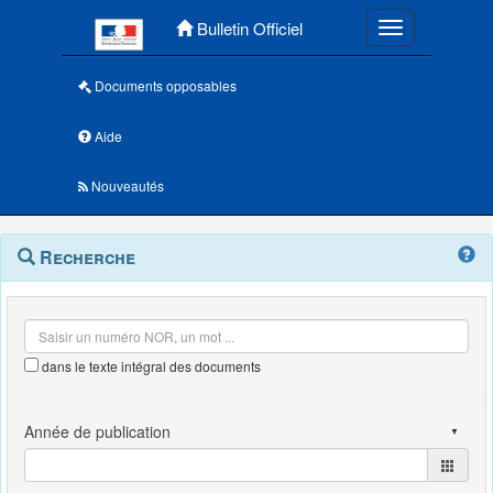
Menu principal
Bulletin Officiel
Toggle navigatio
Documents opposables
Aide
Nouveautés
Navigation
Menu
Recherche
contextuel
et
outils
annexes
dans le texte intégral des documents