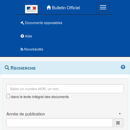
Menu principal
Bulletin Officiel
Toggle navigatio
Documents opposables
Aide
Nouveautés
Navigation
Menu
Recherche
contextuel
et
outils
annexes
dans le texte intégral des documents