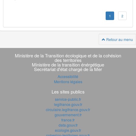
1
2
Retour au menu
Navigation
transverse
Ministère de la Transition écologique et de la cohésion
des territoires
Ministère de la transition énérgétique
Secrétariat d'état chargé de la Mer
Accessibilité
Mentions légales
Les sites publics
service-public.fr
legifrance.gouv.fr
circulaire.legifrance.gouv.fr
gouvernement.fr
france.fr
data.gouv.fr
ecologie.gouv.fr
cohesion-territoires.gouv.fr