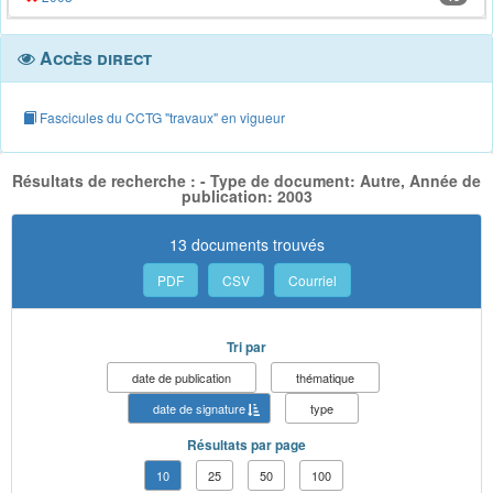
Accès direct
Fascicules du CCTG "travaux" en vigueur
Résultats de recherche : - Type de document: Autre, Année de
publication: 2003
13 documents trouvés
PDF
CSV
Courriel
Tri par
date de publication
thématique
date de signature
type
Résultats par page
10
25
50
100