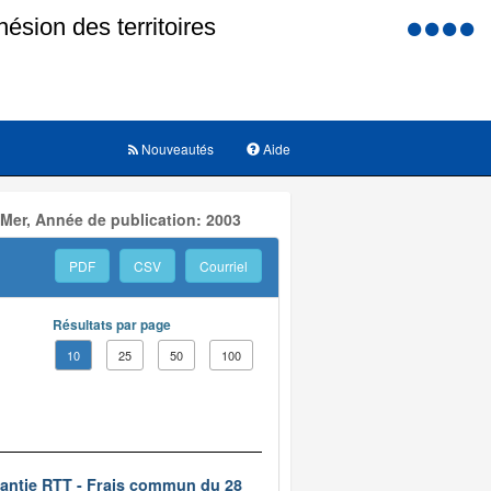
Menu
d'accessi
Nouveautés
Aide
 Mer, Année de publication: 2003
PDF
CSV
Courriel
Résultats par page
10
25
50
100
rantie RTT - Frais commun du 28