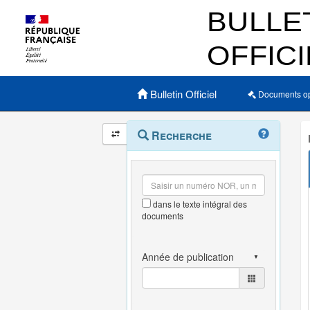
Menu principal
Bulletin Officiel
Documents o
Navigation
Menu
Recherche
contextuel
et
outils
annexes
dans le texte intégral des
documents