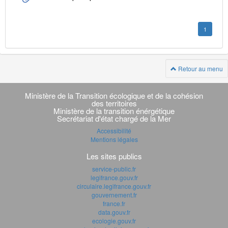
1
Retour au menu
Navigation
transverse
Ministère de la Transition écologique et de la cohésion
des territoires
Ministère de la transition énérgétique
Secrétariat d'état chargé de la Mer
Accessibilité
Mentions légales
Les sites publics
service-public.fr
legifrance.gouv.fr
circulaire.legifrance.gouv.fr
gouvernement.fr
france.fr
data.gouv.fr
ecologie.gouv.fr