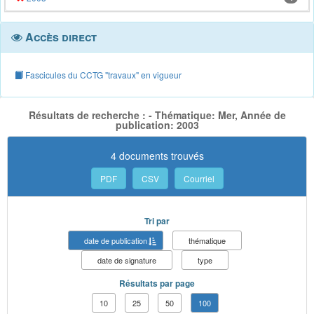
Accès direct
Fascicules du CCTG "travaux" en vigueur
Résultats de recherche : - Thématique: Mer, Année de
publication: 2003
4 documents trouvés
PDF
CSV
Courriel
Tri par
date de publication
thématique
date de signature
type
Résultats par page
10
25
50
100