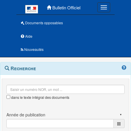
Menu principal
Bulletin Officiel
Toggle navigatio
Documents opposables
Aide
Nouveautés
Navigation
Menu
Recherche
contextuel
et
outils
annexes
dans le texte intégral des documents