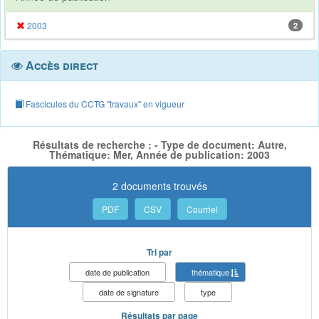
2003
2
Accès direct
Fascicules du CCTG "travaux" en vigueur
Résultats de recherche : - Type de document: Autre,
Thématique: Mer, Année de publication: 2003
2 documents trouvés
PDF
CSV
Courriel
Tri par
date de publication
thématique
date de signature
type
Résultats par page