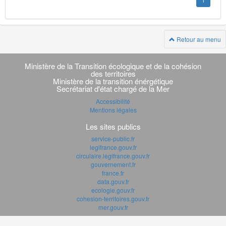
1
Retour au menu
Navigation
transverse
Ministère de la Transition écologique et de la cohésion
des territoires
Ministère de la transition énérgétique
Secrétariat d'état chargé de la Mer
Accessibilité
Mentions légales
Les sites publics
service-public.fr
legifrance.gouv.fr
circulaire.legifrance.gouv.fr
gouvernement.fr
france.fr
data.gouv.fr
ecologie.gouv.fr
cohesion-territoires.gouv.fr
mer.gouv.fr