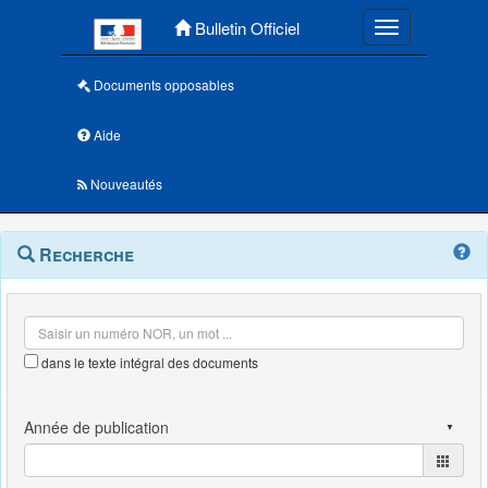
Menu principal
Bulletin Officiel
Toggle navigatio
Documents opposables
Aide
Nouveautés
Navigation
Menu
Recherche
contextuel
et
outils
annexes
dans le texte intégral des documents