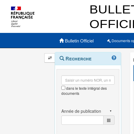
Menu principal
Bulletin Officiel
Documents o
Navigation
Menu
Recherche
contextuel
et
outils
annexes
dans le texte intégral des
documents