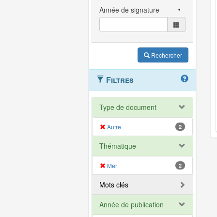
Rechercher
Filtres
Type de document
Autre
2
Thématique
Mer
2
Mots clés
Année de publication