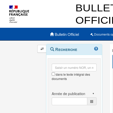
Menu principal
Bulletin Officiel
Documents o
Navigation
Menu
Recherche
contextuel
et
outils
annexes
dans le texte intégral des
documents