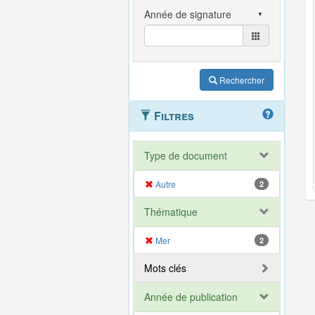
Rechercher
Filtres
Type de document
Autre
2
Thématique
Mer
2
Mots clés
Année de publication