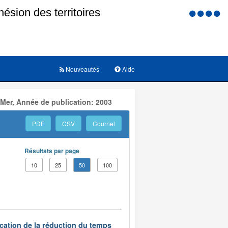
Menu
d'accessi
Nouveautés
Aide
 Mer, Année de publication: 2003
PDF
CSV
Courriel
Résultats par page
10
25
50
100
ication de la réduction du temps