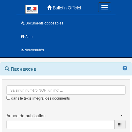
Menu principal
Bulletin Officiel
Toggle navigatio
Documents opposables
Aide
Nouveautés
Navigation
Menu
Recherche
contextuel
et
outils
annexes
dans le texte intégral des documents