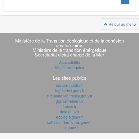
1
Retour au menu
Navigation
transverse
Ministère de la Transition écologique et de la cohésion
des territoires
Ministère de la transition énérgétique
Secrétariat d'état chargé de la Mer
Accessibilité
Mentions légales
Les sites publics
service-public.fr
legifrance.gouv.fr
circulaire.legifrance.gouv.fr
gouvernement.fr
france.fr
data.gouv.fr
ecologie.gouv.fr
cohesion-territoires.gouv.fr
mer.gouv.fr