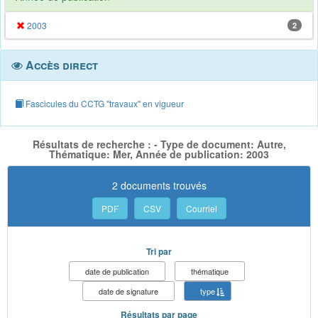
2003
2
Accès direct
Fascicules du CCTG "travaux" en vigueur
Résultats de recherche : - Type de document: Autre,
Thématique: Mer, Année de publication: 2003
2 documents trouvés
PDF
CSV
Courriel
Tri par
date de publication
thématique
date de signature
type
Résultats par page