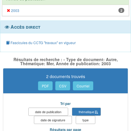
2003
2
Accès direct
Fascicules du CCTG "travaux" en vigueur
Résultats de recherche : - Type de document: Autre,
Thématique: Mer, Année de publication: 2003
2 documents trouvés
PDF
CSV
Courriel
Tri par
date de publication
thématique
date de signature
type
Résultats par page