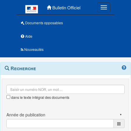
Menu principal
Bulletin Officiel
Toggle navigatio
Documents opposables
Aide
Nouveautés
Navigation
Menu
Recherche
contextuel
et
outils
annexes
dans le texte intégral des documents