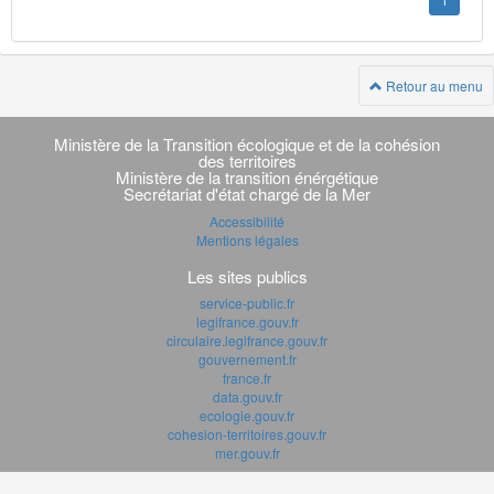
1
Retour au menu
Navigation
transverse
Ministère de la Transition écologique et de la cohésion
des territoires
Ministère de la transition énérgétique
Secrétariat d'état chargé de la Mer
Accessibilité
Mentions légales
Les sites publics
service-public.fr
legifrance.gouv.fr
circulaire.legifrance.gouv.fr
gouvernement.fr
france.fr
data.gouv.fr
ecologie.gouv.fr
cohesion-territoires.gouv.fr
mer.gouv.fr