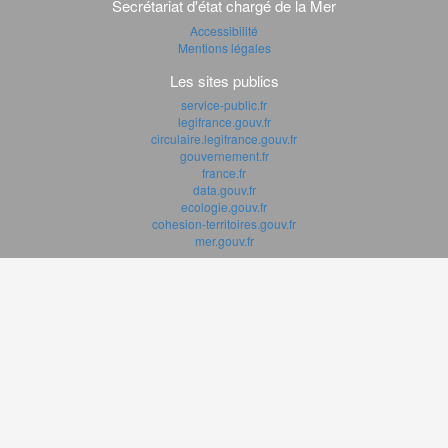
Secrétariat d'état chargé de la Mer
Accessibilité
Mentions légales
Les sites publics
service-public.fr
legifrance.gouv.fr
circulaire.legifrance.gouv.fr
gouvernement.fr
france.fr
data.gouv.fr
ecologie.gouv.fr
cohesion-territoires.gouv.fr
mer.gouv.fr