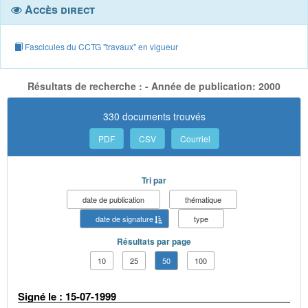
Accès direct
Fascicules du CCTG "travaux" en vigueur
Résultats de recherche : - Année de publication: 2000
330 documents trouvés
PDF
CSV
Courriel
Tri par
date de publication
thématique
date de signature
type
Résultats par page
10
25
50
100
Signé le : 15-07-1999