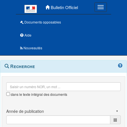
Menu principal
Bulletin Officiel
Toggle navigatio
Documents opposables
Aide
Nouveautés
Navigation
Menu
Recherche
contextuel
et
outils
annexes
dans le texte intégral des documents