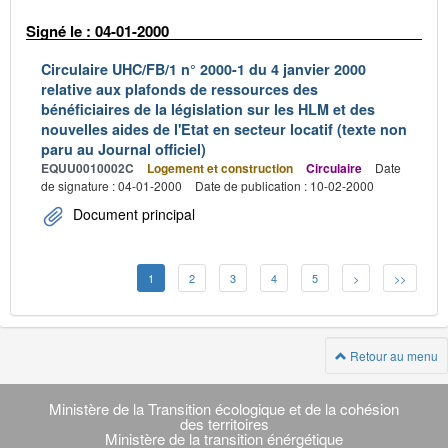
Signé le : 04-01-2000
Circulaire UHC/FB/1 n° 2000-1 du 4 janvier 2000
relative aux plafonds de ressources des
bénéficiaires de la législation sur les HLM et des
nouvelles aides de l'Etat en secteur locatif (texte non
paru au Journal officiel)
EQUU0010002C
Logement et construction
Circulaire
Date
de signature : 04-01-2000
Date de publication : 10-02-2000
Document principal
1
2
3
4
5
>
>>
Retour au menu
Navigation
transverse
Ministère de la Transition écologique et de la cohésion
des territoires
Ministère de la transition énérgétique