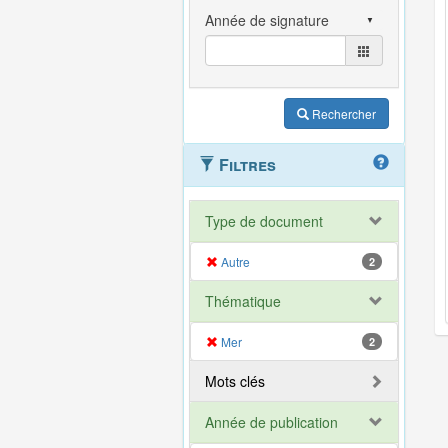
Rechercher
Filtres
Type de document
Autre
2
Thématique
Mer
2
Mots clés
Année de publication