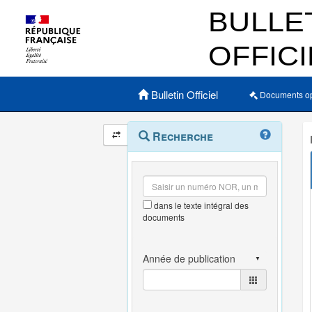
Menu principal
Bulletin Officiel
Documents o
Navigation
Menu
Recherche
contextuel
et
outils
annexes
dans le texte intégral des
documents