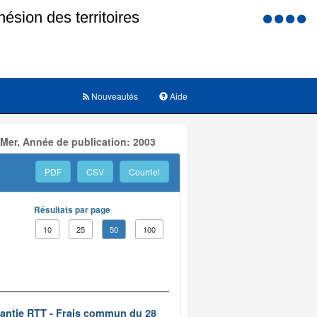
Menu
d'accessi
Nouveautés
Aide
 Mer, Année de publication: 2003
PDF
CSV
Courriel
Résultats par page
10
25
50
100
rantie RTT - Frais commun du 28