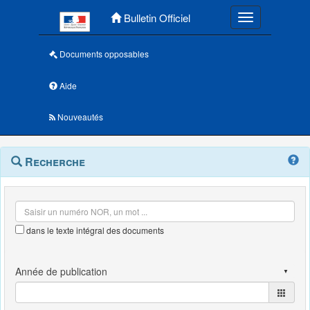
Menu principal
Bulletin Officiel
Toggle navigatio
Documents opposables
Aide
Nouveautés
Navigation
Menu
Recherche
contextuel
et
outils
annexes
dans le texte intégral des documents