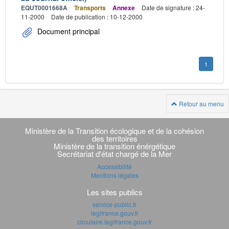
EQUT0001668A
Transports
Annexe
Date de signature : 24-
11-2000
Date de publication : 10-12-2000
Document principal
1
Retour au menu
Navigation
transverse
Ministère de la Transition écologique et de la cohésion
des territoires
Ministère de la transition énérgétique
Secrétariat d'état chargé de la Mer
Accessibilité
Mentions légales
Les sites publics
service-public.fr
legifrance.gouv.fr
circulaire.legifrance.gouv.fr