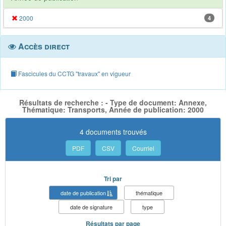
2000
4
Accès direct
Fascicules du CCTG "travaux" en vigueur
Résultats de recherche : - Type de document: Annexe,
Thématique: Transports, Année de publication: 2000
4 documents trouvés
PDF
CSV
Courriel
Tri par
date de publication
thématique
date de signature
type
Résultats par page