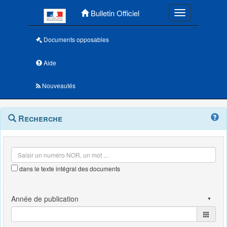
Menu principal
Bulletin Officiel
Toggle navigatio
Documents opposables
Aide
Nouveautés
Navigation
Menu
Recherche
contextuel
et
outils
annexes
dans le texte intégral des documents