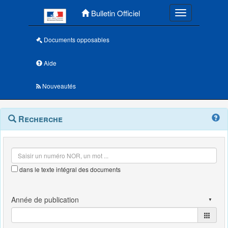
Menu principal
Bulletin Officiel
Toggle navigatio
Documents opposables
Aide
Nouveautés
Navigation
Menu
Recherche
contextuel
et
outils
annexes
dans le texte intégral des documents