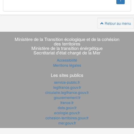
1
Retour au menu
Navigation
transverse
Ministère de la Transition écologique et de la cohésion
des territoires
Ministère de la transition énérgétique
Secrétariat d'état chargé de la Mer
Accessibilité
Mentions légales
Les sites publics
service-public.fr
legifrance.gouv.fr
circulaire.legifrance.gouv.fr
gouvernement.fr
france.fr
data.gouv.fr
ecologie.gouv.fr
cohesion-territoires.gouv.fr
mer.gouv.fr