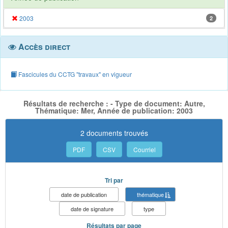
2003
2
Accès direct
Fascicules du CCTG "travaux" en vigueur
Résultats de recherche : - Type de document: Autre,
Thématique: Mer, Année de publication: 2003
2 documents trouvés
PDF
CSV
Courriel
Tri par
date de publication
thématique
date de signature
type
Résultats par page