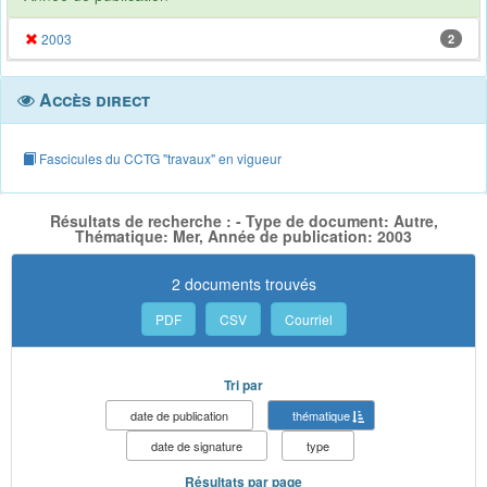
2003
2
Accès direct
Fascicules du CCTG "travaux" en vigueur
Résultats de recherche : - Type de document: Autre,
Thématique: Mer, Année de publication: 2003
2 documents trouvés
PDF
CSV
Courriel
Tri par
date de publication
thématique
date de signature
type
Résultats par page