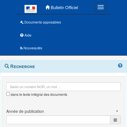
Menu principal
Bulletin Officiel
Toggle navigatio
Documents opposables
Aide
Nouveautés
Navigation
Menu
Recherche
contextuel
et
outils
annexes
dans le texte intégral des documents