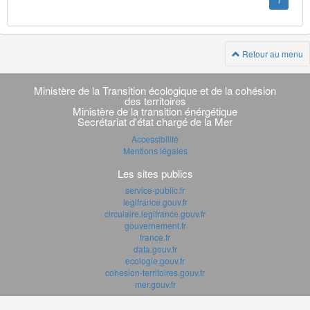
1
Retour au menu
Navigation
transverse
Ministère de la Transition écologique et de la cohésion
des territoires
Ministère de la transition énérgétique
Secrétariat d'état chargé de la Mer
Accessibilité
Mentions légales
Les sites publics
service-public.fr
legifrance.gouv.fr
circulaire.legifrance.gouv.fr
gouvernement.fr
france.fr
data.gouv.fr
ecologie.gouv.fr
cohesion-territoires.gouv.fr
mer.gouv.fr