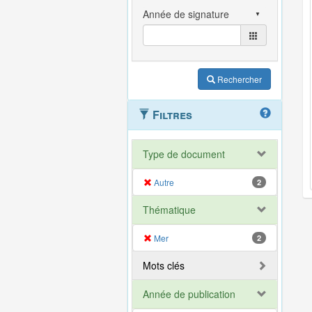
Rechercher
Filtres
Type de document
Autre
2
Thématique
Mer
2
Mots clés
Année de publication