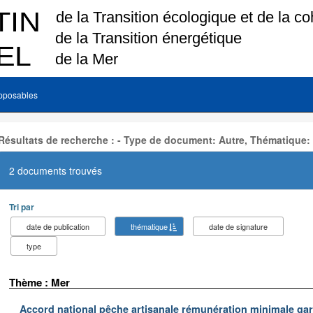
pposables
Résultats de recherche : - Type de document: Autre, Thématique:
2 documents trouvés
Tri par
date de publication
thématique
date de signature
type
Thème : Mer
Accord national pêche artisanale rémunération minimale ga