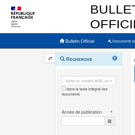
Menu principal
Bulletin Officiel
Documents o
Navigation
Menu
Recherche
contextuel
et
outils
annexes
dans le texte intégral des
documents