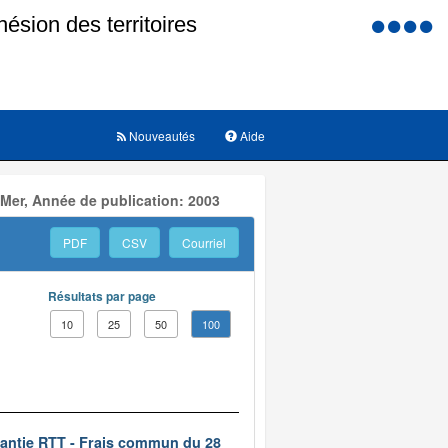
Menu
d'accessi
Nouveautés
Aide
 Mer, Année de publication: 2003
PDF
CSV
Courriel
Résultats par page
10
25
50
100
rantie RTT - Frais commun du 28