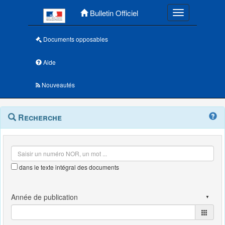
Menu principal
Bulletin Officiel
Toggle navigatio
Documents opposables
Aide
Nouveautés
Navigation
Menu
Recherche
contextuel
et
outils
annexes
dans le texte intégral des documents