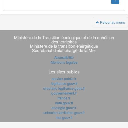
1
Retour au menu
Navigation
transverse
Ministère de la Transition écologique et de la cohésion
des territoires
Ministère de la transition énérgétique
Secrétariat d'état chargé de la Mer
Accessibilité
Mentions légales
Les sites publics
service-public.fr
legifrance.gouv.fr
circulaire.legifrance.gouv.fr
gouvernement.fr
france.fr
data.gouv.fr
ecologie.gouv.fr
cohesion-territoires.gouv.fr
mer.gouv.fr