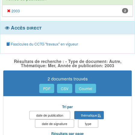
2003
2
Accès direct
Fascicules du CCTG "travaux" en vigueur
Résultats de recherche : - Type de document: Autre,
Thématique: Mer, Année de publication: 2003
2 documents trouvés
PDF
CSV
Courriel
Tri par
date de publication
thématique
date de signature
type
Résultats par page