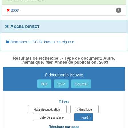
2003
2
Accès direct
Fascicules du CCTG "travaux" en vigueur
Résultats de recherche : - Type de document: Autre,
Thématique: Mer, Année de publication: 2003
2 documents trouvés
PDF
CSV
Courriel
Tri par
date de publication
thématique
date de signature
type
Résultats par page