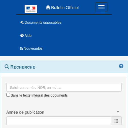
Menu principal
Bulletin Officiel
Toggle navigatio
Documents opposables
Aide
Nouveautés
Navigation
Menu
Recherche
contextuel
et
outils
annexes
dans le texte intégral des documents