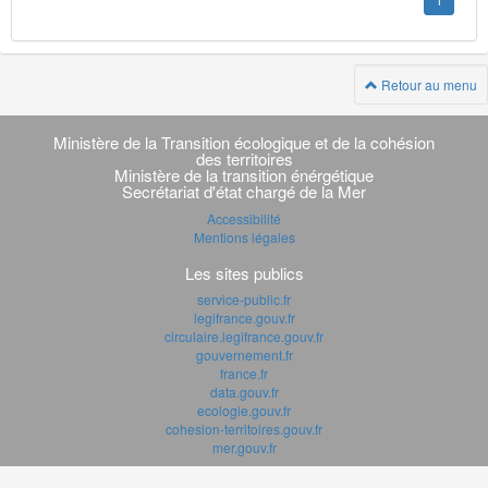
1
Retour au menu
Navigation
transverse
Ministère de la Transition écologique et de la cohésion
des territoires
Ministère de la transition énérgétique
Secrétariat d'état chargé de la Mer
Accessibilité
Mentions légales
Les sites publics
service-public.fr
legifrance.gouv.fr
circulaire.legifrance.gouv.fr
gouvernement.fr
france.fr
data.gouv.fr
ecologie.gouv.fr
cohesion-territoires.gouv.fr
mer.gouv.fr