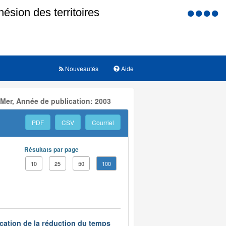
Menu
d'accessi
Nouveautés
Aide
 Mer, Année de publication: 2003
PDF
CSV
Courriel
Résultats par page
10
25
50
100
ication de la réduction du temps