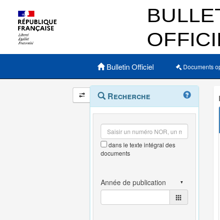
Menu principal
Bulletin Officiel
Documents o
Navigation
Menu
Recherche
contextuel
et
outils
annexes
dans le texte intégral des
documents