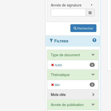
Rechercher
Filtres
Type de document
Autre
2
Thématique
Mer
2
Mots clés
Année de publication