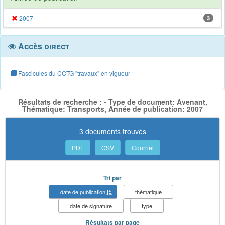
2007
3
Accès direct
Fascicules du CCTG "travaux" en vigueur
Résultats de recherche : - Type de document: Avenant,
Thématique: Transports, Année de publication: 2007
3 documents trouvés
PDF
CSV
Courriel
Tri par
date de publication
thématique
date de signature
type
Résultats par page