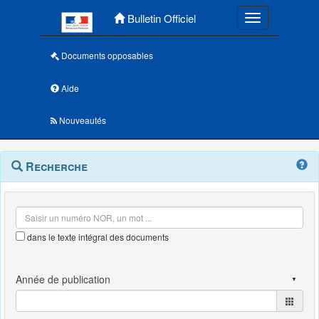
Menu principal
Bulletin Officiel
Toggle navigatio
Documents opposables
Aide
Nouveautés
Navigation
Menu
Recherche
contextuel
et
outils
annexes
dans le texte intégral des documents