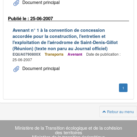
Document principal
Publié le : 25-06-2007
Avenant n° 1 à la convention de concession
accordée pour la construction, l'entretien et
l'exploitation de l'aérodrome de Saint-Denis-Gillot
(Réunion) (texte non paru au Journal officiel)
EQUA0790800X
Transports
Avenant
Date de publication :
25-06-2007
Document principal
1
Retour au menu
Navigation
transverse
Ministère de la Transition écologique et de la cohésion
des territoires
Ministère de la transition énérgétique