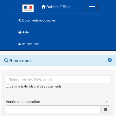
Menu principal
Bulletin Officiel
Toggle navigatio
Documents opposables
Aide
Nouveautés
Navigation
Menu
Recherche
contextuel
et
outils
annexes
dans le texte intégral des documents