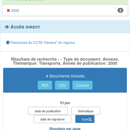
2000
4
Accès direct
Fascicules du CCTG "travaux" en vigueur
Résultats de recherche : - Type de document: Annexe,
Thématique: Transports, Année de publication: 2000
4 documents trouvés
PDF
CSV
Courriel
Tri par
date de publication
thématique
date de signature
type
Résultats par page