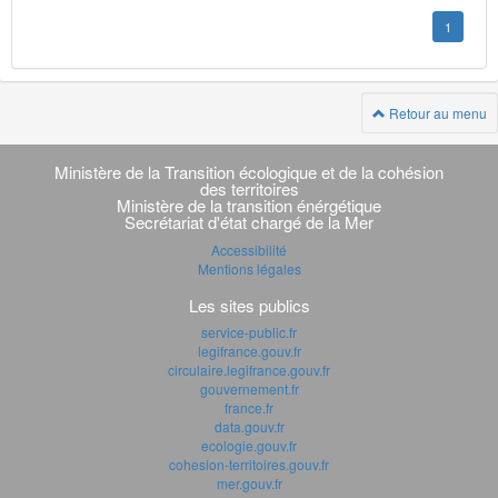
1
Retour au menu
Navigation
transverse
Ministère de la Transition écologique et de la cohésion
des territoires
Ministère de la transition énérgétique
Secrétariat d'état chargé de la Mer
Accessibilité
Mentions légales
Les sites publics
service-public.fr
legifrance.gouv.fr
circulaire.legifrance.gouv.fr
gouvernement.fr
france.fr
data.gouv.fr
ecologie.gouv.fr
cohesion-territoires.gouv.fr
mer.gouv.fr