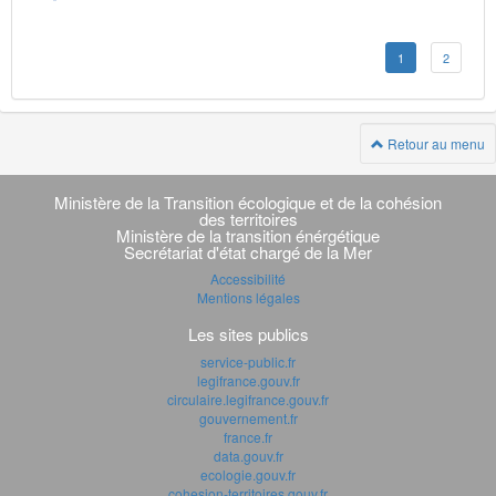
1
2
Retour au menu
Navigation
transverse
Ministère de la Transition écologique et de la cohésion
des territoires
Ministère de la transition énérgétique
Secrétariat d'état chargé de la Mer
Accessibilité
Mentions légales
Les sites publics
service-public.fr
legifrance.gouv.fr
circulaire.legifrance.gouv.fr
gouvernement.fr
france.fr
data.gouv.fr
ecologie.gouv.fr
cohesion-territoires.gouv.fr