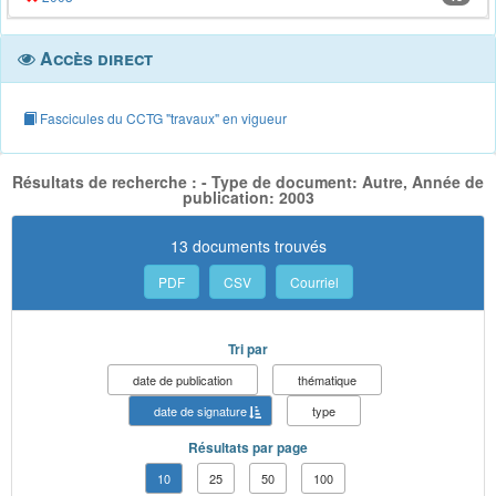
Accès direct
Fascicules du CCTG "travaux" en vigueur
Résultats de recherche : - Type de document: Autre, Année de
publication: 2003
13 documents trouvés
PDF
CSV
Courriel
Tri par
date de publication
thématique
date de signature
type
Résultats par page
10
25
50
100