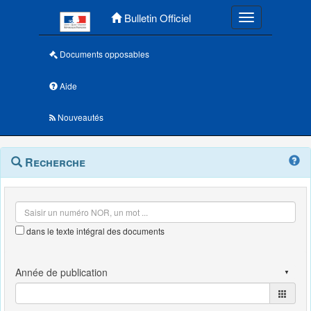
Menu principal
Bulletin Officiel
Toggle navigatio
Documents opposables
Aide
Nouveautés
Navigation
Menu
Recherche
contextuel
et
outils
annexes
dans le texte intégral des documents