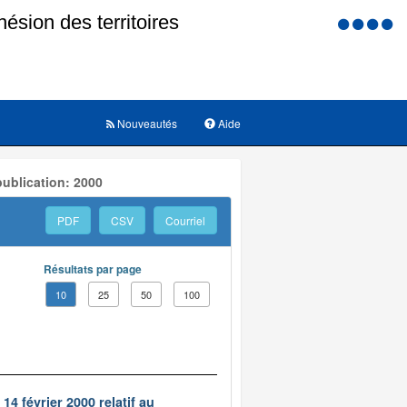
Menu
d'accessi
Nouveautés
Aide
ublication: 2000
PDF
CSV
Courriel
Résultats par page
10
25
50
100
14 février 2000 relatif au