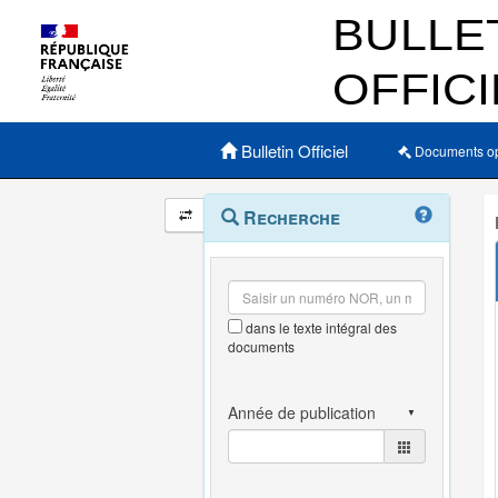
Menu principal
Bulletin Officiel
Documents o
Navigation
Menu
Recherche
contextuel
et
outils
annexes
dans le texte intégral des
documents