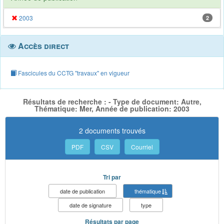
2003
2
Accès direct
Fascicules du CCTG "travaux" en vigueur
Résultats de recherche : - Type de document: Autre,
Thématique: Mer, Année de publication: 2003
2 documents trouvés
PDF
CSV
Courriel
Tri par
date de publication
thématique
date de signature
type
Résultats par page