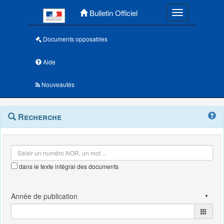
Menu principal
Bulletin Officiel
Toggle navigatio
Documents opposables
Aide
Nouveautés
Navigation
Menu
Recherche
contextuel
et
outils
annexes
dans le texte intégral des documents