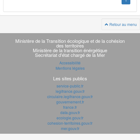
1
Retour au menu
Navigation
transverse
Ministère de la Transition écologique et de la cohésion
des territoires
Ministère de la transition énérgétique
Secrétariat d'état chargé de la Mer
Accessibilité
Mentions légales
Les sites publics
service-public.fr
legifrance.gouv.fr
circulaire.legifrance.gouv.fr
gouvernement.fr
france.fr
data.gouv.fr
ecologie.gouv.fr
cohesion-territoires.gouv.fr
mer.gouv.fr