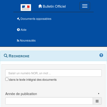
Menu principal
Bulletin Officiel
Toggle navigatio
Documents opposables
Aide
Nouveautés
Navigation
Menu
Recherche
contextuel
et
outils
annexes
dans le texte intégral des documents