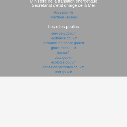
Ministère de la transition énérgétique
Secrétariat d'état chargé de la Mer
Accessibilité
Mentions légales
Les sites publics
service-public.fr
legifrance.gouv.fr
circulaire.legifrance.gouv.fr
gouvernement.fr
france.fr
data.gouv.fr
ecologie.gouv.fr
cohesion-territoires.gouv.fr
mer.gouv.fr