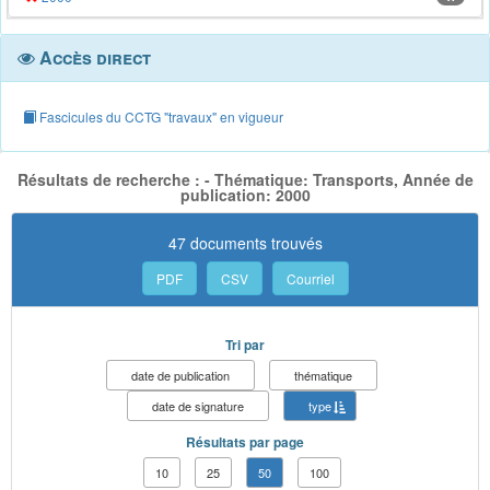
Accès direct
Fascicules du CCTG "travaux" en vigueur
Résultats de recherche : - Thématique: Transports, Année de
publication: 2000
47 documents trouvés
PDF
CSV
Courriel
Tri par
date de publication
thématique
date de signature
type
Résultats par page
10
25
50
100