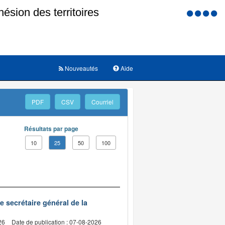
Menu
d'accessi
Nouveautés
Aide
PDF
CSV
Courriel
Résultats par page
10
25
50
100
de secrétaire général de la
26
Date de publication : 07-08-2026