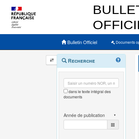
Menu principal
Bulletin Officiel
Documents o
Navigation
Menu
Recherche
contextuel
et
outils
annexes
dans le texte intégral des
documents