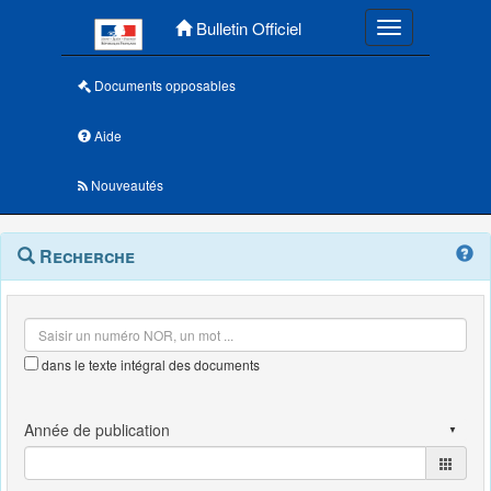
Menu principal
Bulletin Officiel
Toggle navigatio
Documents opposables
Aide
Nouveautés
Navigation
Menu
Recherche
contextuel
et
outils
annexes
dans le texte intégral des documents