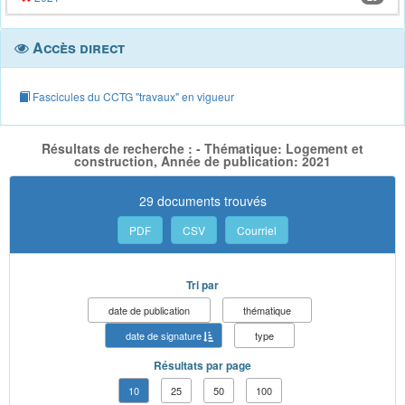
Accès direct
Fascicules du CCTG "travaux" en vigueur
Résultats de recherche : - Thématique: Logement et
construction, Année de publication: 2021
29 documents trouvés
PDF
CSV
Courriel
Tri par
date de publication
thématique
date de signature
type
Résultats par page
10
25
50
100