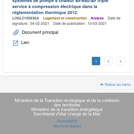
systèmes de pompe à chaleur air/eau-air triple
service à compression électrique dans la
réglementation thermique 2012.
LOGL2100836A
Logement et construction
Annexe
Date de
signature : 04-02-2021
Date de publication : 10-03-2021
Document principal
Lien
1
2
3
Retour au menu
Navigation
transverse
Ministère de la Transition écologique et de la cohésion
des territoires
Ministère de la transition énérgétique
Secrétariat d'état chargé de la Mer
Accessibilité
Mentions légales