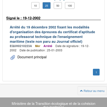
10
25
50
100
Signé le : 19-12-2002
Arrêté du 19 décembre 2002 fixant les modalités
d'organisation des épreuves du certificat d'aptitude
au professorat technique de l'enseignement
maritime (texte non paru au Journal officiel)
EQUH0210223A
Mer
Arrêté
Date de signature : 19-12-
2002
Date de publication : 25-01-2003
Document principal
1
Retour au menu
Navigation
transverse
Ministère de la Transition écologique et de la cohésion
des territoires