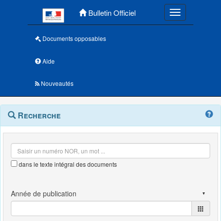
Menu principal
Bulletin Officiel
Toggle navigatio
Documents opposables
Aide
Nouveautés
Navigation
Menu
Recherche
contextuel
et
outils
annexes
dans le texte intégral des documents