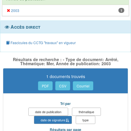
2003
1
Accès direct
Fascicules du CCTG "travaux" en vigueur
Résultats de recherche : - Type de document: Arrêté,
Thématique: Mer, Année de publication: 2003
1 documents trouvés
PDF
CSV
Courriel
Tri par
date de publication
thématique
date de signature
type
Résultats par page