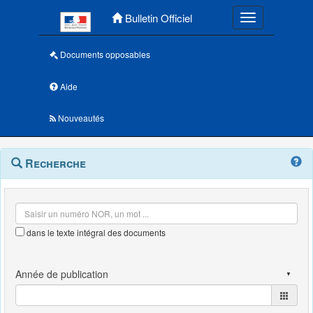
Menu principal
Bulletin Officiel
Toggle navigatio
Documents opposables
Aide
Nouveautés
Navigation
Menu
Recherche
contextuel
et
outils
annexes
dans le texte intégral des documents