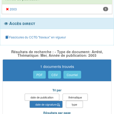
2003
1
Accès direct
Fascicules du CCTG "travaux" en vigueur
Résultats de recherche : - Type de document: Arrêté,
Thématique: Mer, Année de publication: 2003
1 documents trouvés
PDF
CSV
Courriel
Tri par
date de publication
thématique
date de signature
type
Résultats par page