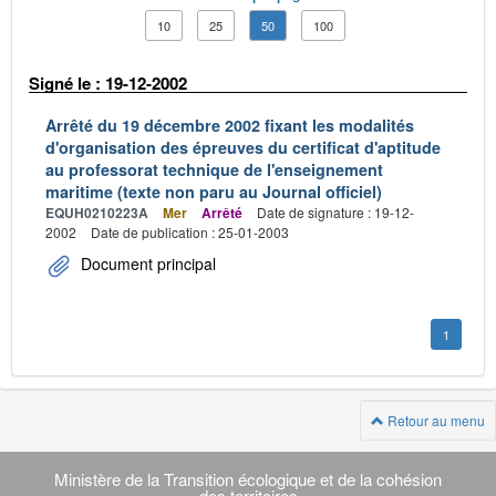
10
25
50
100
Signé le : 19-12-2002
Arrêté du 19 décembre 2002 fixant les modalités
d'organisation des épreuves du certificat d'aptitude
au professorat technique de l'enseignement
maritime (texte non paru au Journal officiel)
EQUH0210223A
Mer
Arrêté
Date de signature : 19-12-
2002
Date de publication : 25-01-2003
Document principal
1
Retour au menu
Navigation
transverse
Ministère de la Transition écologique et de la cohésion
des territoires