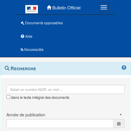
Menu principal
Bulletin Officiel
Toggle navigatio
Documents opposables
Aide
Nouveautés
Navigation
Menu
Recherche
contextuel
et
outils
annexes
dans le texte intégral des documents