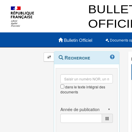
Menu principal
Bulletin Officiel
Documents o
Navigation
Menu
Recherche
contextuel
et
outils
annexes
dans le texte intégral des
documents