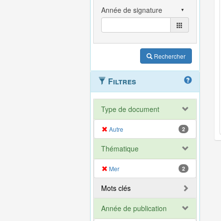
Rechercher
Filtres
Type de document
Autre
2
Thématique
Mer
2
Mots clés
Année de publication