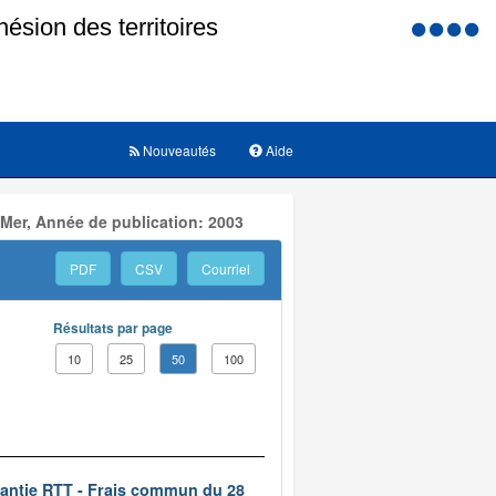
Menu
d'accessi
Nouveautés
Aide
 Mer, Année de publication: 2003
PDF
CSV
Courriel
Résultats par page
10
25
50
100
rantie RTT - Frais commun du 28