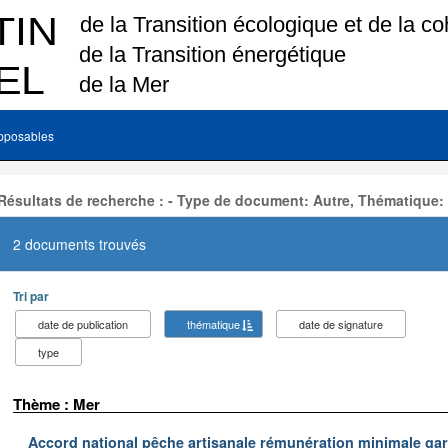
pposables
Résultats de recherche : - Type de document: Autre, Thématique:
2 documents trouvés
Tri par
date de publication
thématique
date de signature
type
Thème : Mer
Accord national pêche artisanale rémunération minimale ga