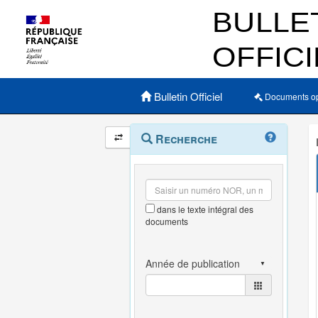
Menu principal
Bulletin Officiel
Documents o
Navigation
Menu
Recherche
contextuel
et
outils
annexes
dans le texte intégral des
documents