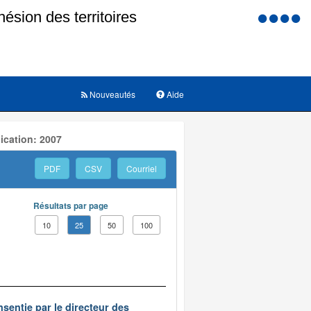
Menu
d'accessi
Nouveautés
Aide
ication: 2007
PDF
CSV
Courriel
Résultats par page
10
25
50
100
nsentie par le directeur des