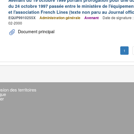
Avenant du 19 octobre 1999 portant prorogation pour une du
du 24 octobre 1997 passée entre le ministère de l'équipemen
et l'association French Lines (texte non paru au Journal offic
EQUP9910255X
Administration générale
Avenant
Date de signature 
02-2000
Document principal
1
sion des territoires
ique
er