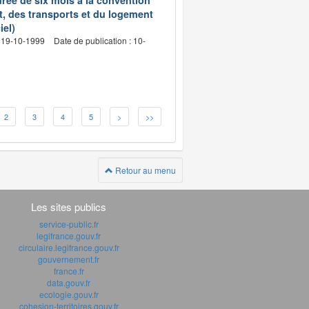
rée de six mois à la convention
t, des transports et du logement
iel)
: 19-10-1999
Date de publication : 10-
2
3
4
5
>
>>
Retour au menu
Les sites publics
service-public.fr
legifrance.gouv.fr
circulaire.legifrance.gouv.fr
gouvernement.fr
france.fr
data.gouv.fr
ecologie.gouv.fr
cohesion-territoires.gouv.fr