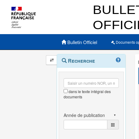
Menu principal
Bulletin Officiel
Documents o
Navigation
Menu
Recherche
contextuel
et
outils
annexes
dans le texte intégral des
documents