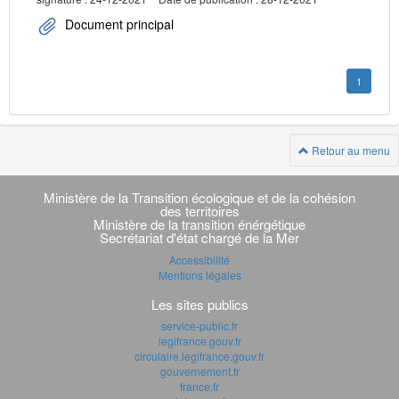
Document principal
1
Retour au menu
Navigation
transverse
Ministère de la Transition écologique et de la cohésion
des territoires
Ministère de la transition énérgétique
Secrétariat d'état chargé de la Mer
Accessibilité
Mentions légales
Les sites publics
service-public.fr
legifrance.gouv.fr
circulaire.legifrance.gouv.fr
gouvernement.fr
france.fr