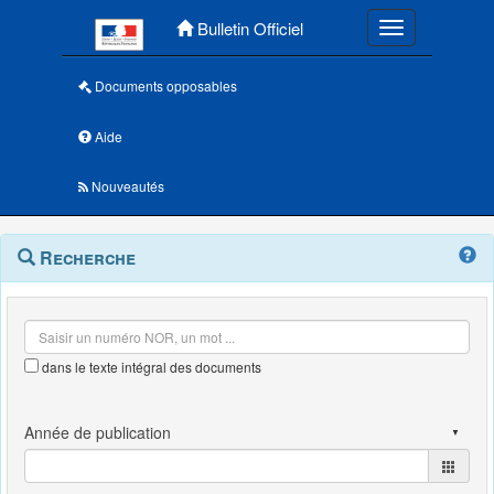
Menu principal
Bulletin Officiel
Toggle navigatio
Documents opposables
Aide
Nouveautés
Navigation
Menu
Recherche
contextuel
et
outils
annexes
dans le texte intégral des documents