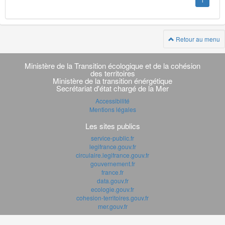
1
Retour au menu
Navigation
transverse
Ministère de la Transition écologique et de la cohésion
des territoires
Ministère de la transition énérgétique
Secrétariat d'état chargé de la Mer
Accessibilité
Mentions légales
Les sites publics
service-public.fr
legifrance.gouv.fr
circulaire.legifrance.gouv.fr
gouvernement.fr
france.fr
data.gouv.fr
ecologie.gouv.fr
cohesion-territoires.gouv.fr
mer.gouv.fr