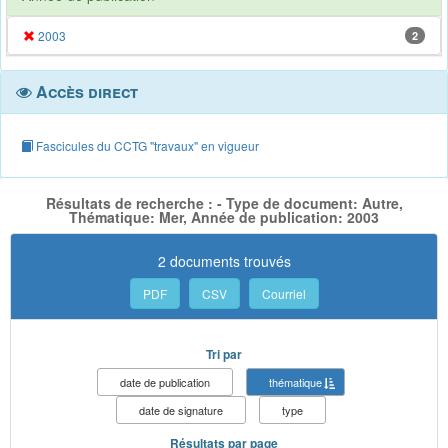
2003
2
Accès direct
Fascicules du CCTG "travaux" en vigueur
Résultats de recherche : - Type de document: Autre,
Thématique: Mer, Année de publication: 2003
2 documents trouvés
PDF
CSV
Courriel
Tri par
date de publication
thématique
date de signature
type
Résultats par page