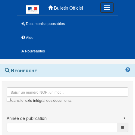
Menu principal
Bulletin Officiel
Toggle navigatio
Documents opposables
Aide
Nouveautés
Navigation
Menu
Recherche
contextuel
et
outils
annexes
dans le texte intégral des documents