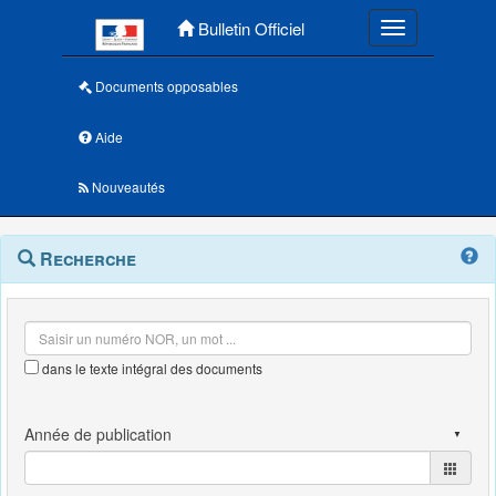
Menu principal
Bulletin Officiel
Toggle navigatio
Documents opposables
Aide
Nouveautés
Navigation
Menu
Recherche
contextuel
et
outils
annexes
dans le texte intégral des documents