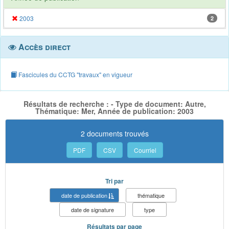
2003
2
Accès direct
Fascicules du CCTG "travaux" en vigueur
Résultats de recherche : - Type de document: Autre,
Thématique: Mer, Année de publication: 2003
2 documents trouvés
PDF
CSV
Courriel
Tri par
date de publication
thématique
date de signature
type
Résultats par page