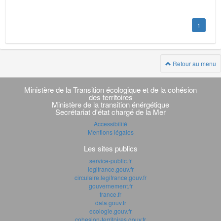
1
Retour au menu
Navigation
transverse
Ministère de la Transition écologique et de la cohésion
des territoires
Ministère de la transition énérgétique
Secrétariat d'état chargé de la Mer
Accessibilité
Mentions légales
Les sites publics
service-public.fr
legifrance.gouv.fr
circulaire.legifrance.gouv.fr
gouvernement.fr
france.fr
data.gouv.fr
ecologie.gouv.fr
cohesion-territoires.gouv.fr